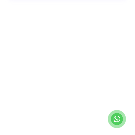
Instagram
|
İletişim
|
Randevu Al
info@gorkemgoker.com
|
+90 (530) 671 88 50
|
Feneryolu Mah. Bağdat Cad. No:71 İstanbul/Türkiye
Prepless Veneer
|
Dolgular
|
Zirkonyum Kaplama
|
Porselen
Laminalar
|
Gülüş Tasarımı
“Site içeriğinde bulunan bilgiler destek sağlamak içindir.
Hekimin hastasını tıbbi amaçla muayene etmesi, tanı ve teşhis
koyması yerine geçmez.”