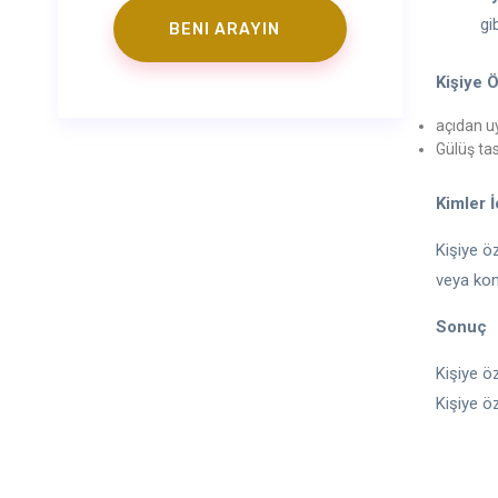
gi
Kişiye 
açıdan uy
Gülüş ta
Kimler 
Kişiye öz
veya kon
Sonuç
Kişiye ö
Kişiye ö