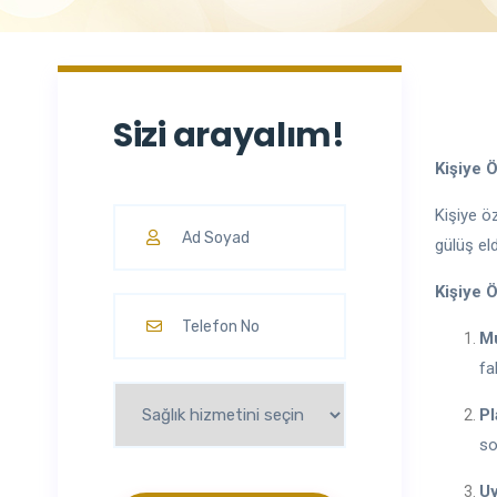
Sizi arayalım!
Kişiye 
Kişiye öz
gülüş el
Kişiye 
Mu
fa
Pl
so
U