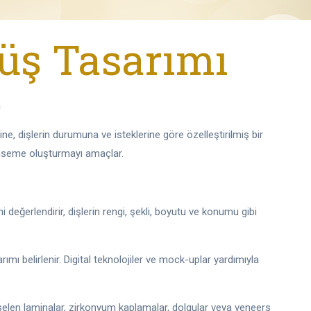
lüş Tasarımı
m
ine, dişlerin durumuna ve isteklerine göre özelleştirilmiş bir
ümseme oluşturmayı amaçlar.
değerlendirir, dişlerin rengi, şekli, boyutu ve konumu gibi
arımı belirlenir. Digital teknolojiler ve mock-uplar yardımıyla
orselen laminalar, zirkonyum kaplamalar, dolgular veya veneers