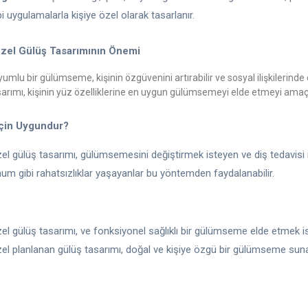
bi uygulamalarla kişiye özel olarak tasarlanır.
Özel Gülüş Tasarımının Önemi
umlu bir gülümseme, kişinin özgüvenini artırabilir ve sosyal ilişkilerinde o
sarımı, kişinin yüz özelliklerine en uygun gülümsemeyi elde etmeyi amaç
İçin Uygundur?
el gülüş tasarımı, gülümsemesini değiştirmek isteyen ve diş tedavisi ile
um gibi rahatsızlıklar yaşayanlar bu yöntemden faydalanabilir.
zel gülüş tasarımı, ve fonksiyonel sağlıklı bir gülümseme elde etmek is
zel planlanan gülüş tasarımı, doğal ve kişiye özgü bir gülümseme suna
Instagram
|
İletişim
|
Randevu Al